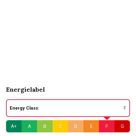
Energielabel
Energy Class:
F
A+
A
B
C
D
E
F
G