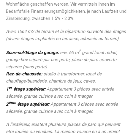
Wohnfläche geschaffen werden. Wir vermitteln Ihnen im
Bedarfsfalle Finanzierungsmöglichkeiten, je nach Laufzeit und
Zinsbindung, zwischen 1.5% - 2.0%.
Avec 1064 m2 de terrain et la répartition suivante des étages
(divers étages implantés en terrasse, adossés au terrain).
2
Sous-sol/Etage du garage:
env. 60 m
grand local réduit,
garage-box séparé par une porte, place de parc couverte
séparée (sans porte).
Rez-de-chaussée:
studio à transformer, local de
chauffage/buanderie, chambre de jeux, caves.
er
1
étage supérieur:
Appartement 3 pièces avec entrée
séparée, grande cuisine avec coin à manger
ème
2
étage supérieur:
Appartement 3 pièces avec entrée
séparée, grande cuisine avec coin à manger.
A l’extérieur, existent plusieurs places de parc qui peuvent
être louées ou vendues. La maison voisine en a un urgent